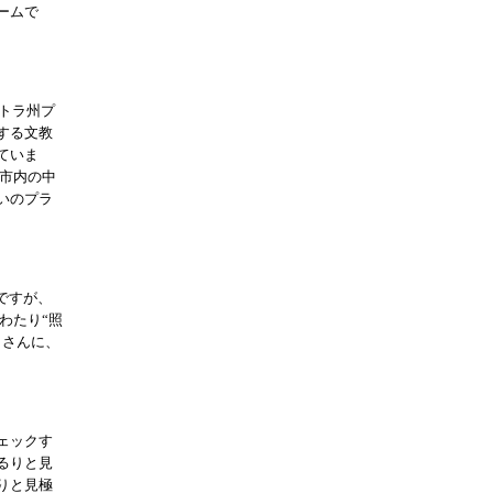
ームで
ュトラ州プ
する文教
ていま
、市内の中
いのプラ
ですが、
わたり“照
』さんに、
ェックす
るりと見
りと見極