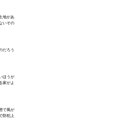
土地があ
ないその
のだろう
いほうが
る家がよ
態で風が
で防犯上