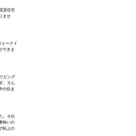
賃貸住宅
りませ
ウォークイ
ができま
、リビング
す。そん
中の住ま
た。それ
番怖いの
で転ぶの