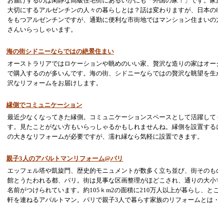
お届けするのは閑静な高級住宅街にあるいかにも「外国の家！」です。家
大切にするアルゼンチンの人々の暮らしとは？話は変わりますが、日本の
をもつアルゼンチンですが、通勤に便利な市街地ではマンション住まいの
さんいらっしゃいます。
海の街シドニーならではの絶景住まい
オーストラリアではロケーションや眺めのいい家、贅沢な造りの家はオー
で購入するのが多いんです。海の街、シドニーならではの贅沢な眺望を生
沢なリフォームをお届けします。
縁側でコミュニケーション
最近少なくなってきた縁側。コミュニケーションスペースとして活躍して
す。見たことがない方もいらっしゃるかもしれませんね。縁側を設置する
の大きなリフォームが必要ですが、濡れ縁なら気軽に設置できます。
親子3人のアパルトマンリフォーム@パリ
エッフェル塔や凱旋門、歴史的モニュメントが数多く立ち並び、街そのも
館とうたわれる都、パリ。街は見事な区画整理がほどこされ、通りの大小
名前がつけられています。約105ｋm2の面積に210万人以上が暮らし、と
軒を連ねるアパルトマン。パリで親子3人で暮らす家族のリフォームとは