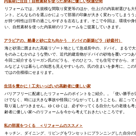
内装材に注目！自然素材を使った身体に優しい快適空間
リフォームでは、大規模な間取り変更等のほか、仕上げの内装材選びも大
ント。どんなものを選ぶかによって部屋の印象が大きく変わってしまうう
が持つ特性は日常の過ごしやすさを左右します。そこで今回は、環境や身
い、自然素材を使った内装材のリフォームをご提案していきます。
アラビアの、酷暑と砂に立ち向かう ドバイの新築ビラ（砂庭付）
海と砂漠に囲まれた高級リゾート地として急成長中の、ドバイ。 まるで
をのみこむかのような勢いで、近代的建造物がドバイの砂地を覆いつつあ
今回ご紹介するリーガン氏のビラも、そのひとつ。でも住宅ですから、オ
ルなどよりは暮らしの知恵も見えやすいもの。氏の住まいを参考に、この
ではの住模様にせまります。
生活を豊かに！工夫いっぱいの高齢者に優しい家
バリアフリーに配慮したリフォームのポイントをご紹介。。「使い勝手が
けでなく、時には大きな事故や怪我につながってしまうことも。起こって
取り返しがつきません。ゆくゆくは、必ずやってくる自分たちの老後も考
齢者に優しい家へのリフォームを今から考えておきたいところです。
私の部屋をつくる ＜リフォームのススメ＞
キッチン、ダイニング、リビングをワンセットにプランニングした自分の