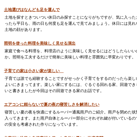
土地選びはなんども足を運んで
土地を探すときついつい休日のみ探すことになりがちですが、気に入った
ったら平日も、雨の日も何度も足を運んで見てみましょう。休日には見れ
土地の顔があります。
照明を使った料理を美味しく見せる演出
家庭で食べる料理を、料理店のように美味しく見せるにはどうしたらいい
か。照明を工夫するだけで簡単に美味しい料理と雰囲気に早変わりです。
子育ての家は小さい家が楽しい
子育ては誰でも経験することですがせっかく子育てをするのだったら楽し
よいにきまってます。楽しい家にするには、ぐるぐる回れる家、回遊でき
いと書きましたが今回はその回遊できる家のお話です。
エアコンに頼らないで夏の夜の寝苦しさを解消したい
寝苦しい夏の夜を快適にするルーバー通風雨戸のご紹介。雨戸を閉めた状
入ってきます。また雨戸自体とルーバー部分にそれぞれ鍵が付いているの
の安全も考慮された作りになっています。