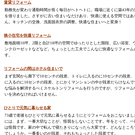
賃貸リフォーム
勤務先が変わり通勤時間が長く毎日がヘトヘトに。職場に近くに築43年の
を借りました。さすがに古い住まいなだけあり、快適に使える空間ではあ
ん。キッチンの交換、洗面脱衣所の調整。快適な住まいへと変身！
狭小住宅を快適リフォーム
敷地面積10坪、2階と合計18坪の空間でゆったりとした階段、広い浴室、
ンクローゼットなどなど。ちょっとした工夫でこんなに快適なリフォーム
す。
リフォームの間はホテル住まいで
まず玄関から廊下で10センチの段差、トイレに入るのに10センチの段差
に入るのに10センチの段差。とにかくマンションの中が段差だらけなんで
な悩みを解消するべくスケルトンリフォームを行うのですが、リフォーム
いを決めなければいけません。
ひとりで元気に暮らせる家
73歳で老後もひとりで元気に暮らせるようにとリフォームをおこないまし
には、まず、一番大切なことが、怪我をしないことです。年をとって、一
は怪我です。家の中で転んで寝たきりになったら大変です。どんなところ
でしょうか。一番多いのが段差、それもちょっとした段差です。