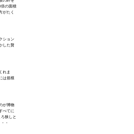
族の絆を
8倍の面積
方がたく
クション
かした贅
くれま
には規模
のが博物
すべてに
ころ狭しと
・・・