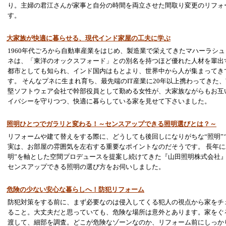
り。主婦の君江さんが家事と自分の時間を両立させた間取り変更のリフォ
す。
大家族が快適に暮らせる、現代インド家屋の工夫に学ぶ
1960年代ごろから自動車産業をはじめ、製造業で栄えてきたマハーラシ
ネは、「東洋のオックスフォード」との別名を持つほど優れた人材を輩出
都市としても知られ、インド国内はもとより、世界中から人が集まってき
す。 そんなプネに生まれ育ち、最先端のIT産業に20年以上携わってきた
堅ソフトウェア会社で幹部役員として勤める女性が、大家族ながらもお互
イバシーを守りつつ、快適に暮らしている家を見せて下さいました。
照明ひとつでガラリと変わる！～センスアップできる照明選びとは？～
リフォームや建て替えをする際に、どうしても後回しになりがちな“照明”
実は、お部屋の雰囲気を左右する重要なポイントなのだそうです。 長年に
明”を軸とした空間プロデュースを提案し続けてきた『山田照明株式会社
センスアップできる照明の選び方をお伺いしました。
危険の少ない安心な暮らしへ！防犯リフォーム
防犯対策をする前に、まず必要なのは侵入してくる犯人の視点から家をチ
ること。大丈夫だと思っていても、危険な場所は意外とあります。家をぐ
渡して、細部を調査。どこが危険なゾーンなのか、リフォーム前にしっか