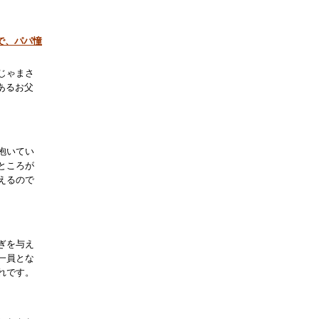
で、パパ憧
じゃまさ
あるお父
抱いてい
ところが
えるので
ぎを与え
一員とな
れです。