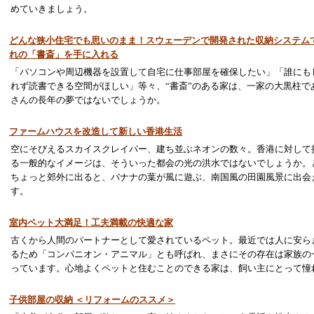
めていきましょう。
どんな狭小住宅でも思いのまま！スウェーデンで開発された収納システム
れの「書斎」を手に入れる
「パソコンや周辺機器を設置して自宅に仕事部屋を確保したい」「誰にも
れず読書できる空間がほしい」等々、“書斎”のある家は、一家の大黒柱で
さんの長年の夢ではないでしょうか。
ファームハウスを改造して新しい香港生活
空にそびえるスカイスクレイパー、建ち並ぶネオンの数々。香港に対して
る一般的なイメージは、そういった都会の光の洪水ではないでしょうか。
ちょっと郊外に出ると、バナナの葉が風に遊ぶ、南国風の田園風景に出会
す。
室内ペット大満足！工夫満載の快適な家
古くから人間のパートナーとして愛されているペット。最近では人に安ら
るため「コンパニオン・アニマル」とも呼ばれ、まさにその存在は家族の
っています。心地よくペットと住むことのできる家は、飼い主にとって憧
子供部屋の収納 ＜リフォームのススメ＞