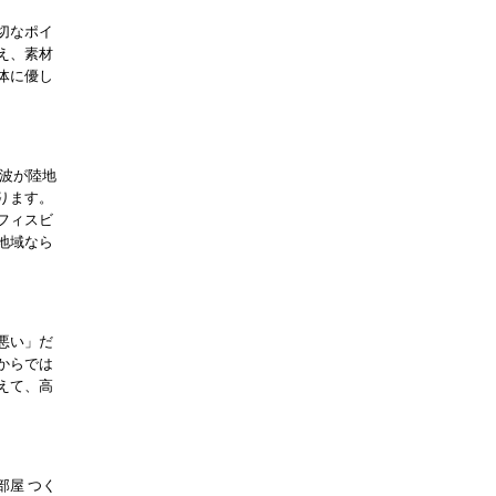
切なポイ
え、素材
体に優し
大波が陸地
ります。
フィスビ
地域なら
悪い」だ
からでは
えて、高
部屋 つく