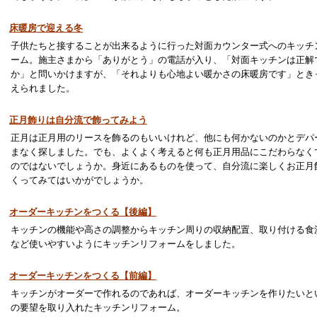
床暖房で迎える冬
子供たちと接することが出来るように行った対面カウンター式へのキッチ
ーム。施主さまから「ありがとう」の電話が入り、「対面キッチンは正解
か」と問いかけますが、「それよりも心地よい暖かさの床暖房です」とき
えられました。
正月飾りは自分流で飾ってみよう
正月は正月用のリースを飾るのもいいけれど、他にも何かないのかとデパ
まなく探しました。でも、よくよく考えると何も正月用品にこだわらなく
のではないでしょうか。身近にあるものを使って、自分流に楽しくお正月
くってみてはいかがでしょうか。
オーダーキッチンをつくる【後編】
キッチンの機能や高さの調整からキッチン周りの収納配置、取り付ける食
など使いやすいようにキッチンリフォームをしました。
オーダーキッチンをつくる【前編】
キッチンがオーダーで作れるのであれば、オーダーキッチンを作りたいと
の要望を取り入れたキッチンリフォーム。